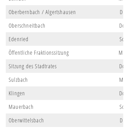
Oberbernbach / Algertshausen
Di
Oberschneitbach
Do
Edenried
So
Öffentliche Fraktionssitzung
Mo
Sitzung des Stadtrates
Do
Sulzbach
Mi
Klingen
Do
Mauerbach
So
Oberwittelsbach
Di