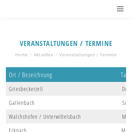
VERANSTALTUNGEN / TERMINE
You are here:
Home
Aktuelles
Veranstaltungen / Termine
Ort / Bezeichnung
Tag
Griesbeckerzell
Do
Gallenbach
So
Walchshofen / Unterwittelsbach
Mi
Ecknach
Mo