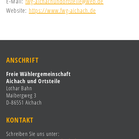
E-Mail:
fwg-aichachundortsteile@web.de
Website:
https://www.fwg-aichach.de
ANSCHRIFT
Freie Wählergemeinschaft
Aichach und Ortsteile
Lothar Bahn
Maibergweg 3
D-86551 Aichach
KONTAKT
Schreiben Sie uns unter: