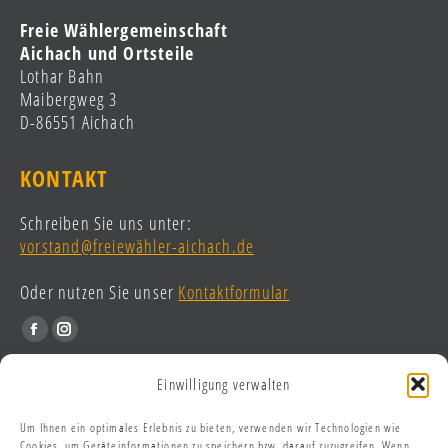
Freie Wählergemeinschaft
Aichach und Ortsteile
Lothar Bahn
Maibergweg 3
D-86551 Aichach
KONTAKT
Schreiben Sie uns unter:
vorstand@freiewähler-aichach.de
Oder nutzen Sie unser
Kontaktformular
Find us on:
Facebook
Instagram
page
page
RECHTLICHES
Einwilligung verwalten
opens
opens
in
in
Um Ihnen ein optimales Erlebnis zu bieten, verwenden wir Technologien wie
Impressum
new
new
Cookies, um Geräteinformationen zu speichern bzw. darauf zuzugreifen. Wenn