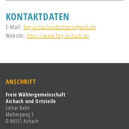
KONTAKTDATEN
E-Mail:
fwg-aichachundortsteile@web.de
Website:
https://www.fwg-aichach.de
ANSCHRIFT
Freie Wählergemeinschaft
Aichach und Ortsteile
Lothar Bahn
Maibergweg 3
D-86551 Aichach