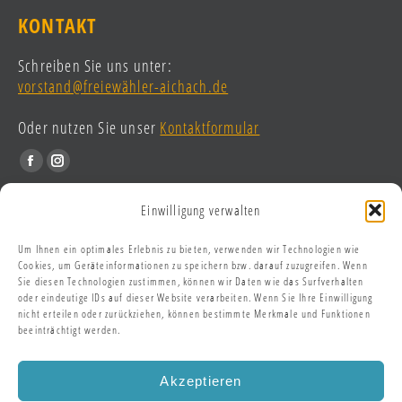
KONTAKT
Schreiben Sie uns unter:
vorstand@freiewähler-aichach.de
Oder nutzen Sie unser
Kontaktformular
Find us on:
Facebook
Instagram
page
page
RECHTLICHES
Einwilligung verwalten
opens
opens
in
in
Um Ihnen ein optimales Erlebnis zu bieten, verwenden wir Technologien wie
Impressum
new
new
Cookies, um Geräteinformationen zu speichern bzw. darauf zuzugreifen. Wenn
Datenschutzerklärung
Sie diesen Technologien zustimmen, können wir Daten wie das Surfverhalten
window
window
oder eindeutige IDs auf dieser Website verarbeiten. Wenn Sie Ihre Einwilligung
Cookie Richtlinien (EU)
nicht erteilen oder zurückziehen, können bestimmte Merkmale und Funktionen
beeinträchtigt werden.
AKTUELLES / PRESSE
Akzeptieren